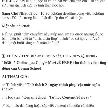
FREE
- vì đây là buổi học từ chính bài viết của anh em. Tui chỉ cần
sự tham gia tích cực và tinh thần học hỏi.
Sáng Chủ Nhật 09:00 - 10:30
. Không deadline công việc. Không
stress. Đầu óc trong lành nhất để tiếp thu và cải thiện.
Một câu hỏi cuối:
Nếu 90 phút "tám chuyện" này giúp anh em fix được những lỗi cơ
bản, biến bài viết từ "chắc chắn flop" thành "có cơ hội viral", có
đáng một buổi sáng cuối tuần không?
🗓️
THÔNG TIN:
📅
Sáng Chủ Nhật, 13/07/2025
⏰
09:00 -
10:30
📍
Online qua Google Meet
💰
FREE cho thành viên cộng
đồng của Conan School
AI THAM GIA:
✅ Thành viên
"Thử thách 21 ngày chinh phục cột mốc ngàn
share"
✅ Học viên
"Conan School - Tự học Content 90 ngày"
✅ Bạn nào đã, đang hoặc sắp viết content và muốn cải thiện