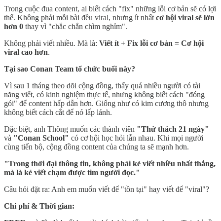
Trong cuộc đua content, ai biết cách "fix" những lỗi cơ bản sẽ có lợi
thế. Không phải mỗi bài đều viral, nhưng ít nhất
cơ hội viral sẽ lớn
hơn 0
thay vì "chắc chắn chìm nghỉm".
Không phải viết nhiều. Mà là:
Viết ít + Fix lỗi cơ bản = Cơ hội
viral cao hơn
.
Tại sao Conan Team tổ chức buổi này?
Vì sau 1 tháng theo dõi cộng đồng, thấy quá nhiều người có tài
năng viết, có kinh nghiệm thực tế, nhưng không biết cách "đóng
gói" để content hấp dẫn hơn. Giống như có kim cương thô nhưng
không biết cách cắt để nó lấp lánh.
Đặc biệt, anh Thông muốn các thành viên
"Thử thách 21 ngày"
và
"Conan School"
có cơ hội học hỏi lẫn nhau. Khi mọi người
cùng tiến bộ, cộng đồng content của chúng ta sẽ mạnh hơn.
"Trong thời đại thông tin, không phải kẻ viết nhiều nhất thắng,
mà là kẻ viết chạm được tim người đọc."
Câu hỏi đặt ra: Anh em muốn viết để "tồn tại" hay viết để "viral"?
Chi phí & Thời gian: