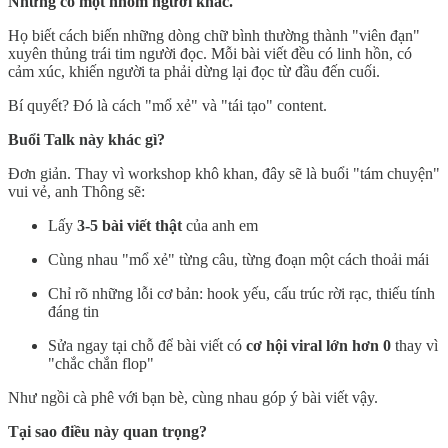
Nhưng có một nhóm người khác.
Họ biết cách biến những dòng chữ bình thường thành "viên đạn"
xuyên thủng trái tim người đọc. Mỗi bài viết đều có linh hồn, có
cảm xúc, khiến người ta phải dừng lại đọc từ đầu đến cuối.
Bí quyết? Đó là cách "mổ xẻ" và "tái tạo" content.
Buổi Talk này khác gì?
Đơn giản. Thay vì workshop khô khan, đây sẽ là buổi "tám chuyện"
vui vẻ, anh Thông sẽ:
Lấy
3-5 bài viết thật
của anh em
Cùng nhau "mổ xẻ" từng câu, từng đoạn một cách thoải mái
Chỉ rõ những lỗi cơ bản: hook yếu, cấu trúc rời rạc, thiếu tính
đáng tin
Sửa ngay tại chỗ để bài viết có
cơ hội viral lớn hơn 0
thay vì
"chắc chắn flop"
Như ngồi cà phê với bạn bè, cùng nhau góp ý bài viết vậy.
Tại sao điều này quan trọng?