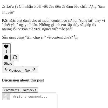
⚠️
Lưu ý:
Chỉ nhận 5 bài viết đầu tiên để đảm bảo chất lượng "tám
chuyện"
P.S:
Đặc biệt dành cho ai muốn content có cơ hội "sống lại" thay vì
"chết yểu" ngay từ đầu. Những gì anh em sắp thấy sẽ giúp fix
những lỗi cơ bản mà 90% người viết mắc phải.
Sẵn sàng cùng "tám chuyện" về content chưa? 🚀
1
Share
Previous
Next
Discussion about this post
Comments
Restacks