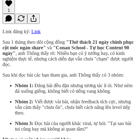
1
Link đăng ký:
Link
Sau 1 tháng theo dõi cộng đồng
"Thử thách 21 ngày chinh phục
cột mốc ngàn share"
và
"Conan School - Tự học Content 90
ngày"
, anh Thông thấy rõ: Nhiều bạn có ý tưởng hay, có kinh
nghiệm thực tế, nhưng cách diễn đạt vẫn chưa "chạm" được người
đọc.
Sau khi đọc bài các bạn tham gia, anh Thông thấy có 3 nhóm:
Nhóm 1:
Đăng bài đều đặn nhưng tương tác ít ỏi. Như ném
đá xuống giếng, không biết có tiếng vang không.
Nhóm 2:
Viết được vài bài, nhận feedback tích cực, nhưng
vẫn cảm thấy "chưa ổn", chưa biết cách nâng lên level tiếp
theo.
Nhóm 3:
Đọc bài của người khác viral, tự hỏi: "Tại sao bài
tui cũng hay mà không ai quan tâm?"