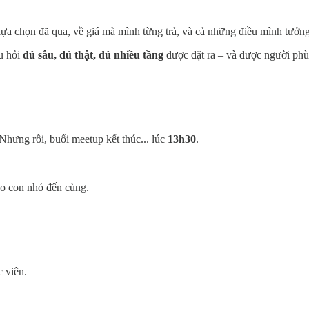
 lựa chọn đã qua, về giá mà mình từng trả, và cả những điều mình tưởn
u hỏi
đủ sâu, đủ thật, đủ nhiều tầng
được đặt ra – và được người phù
Nhưng rồi, buổi meetup kết thúc... lúc
13h30
.
eo con nhỏ đến cùng.
c viên.