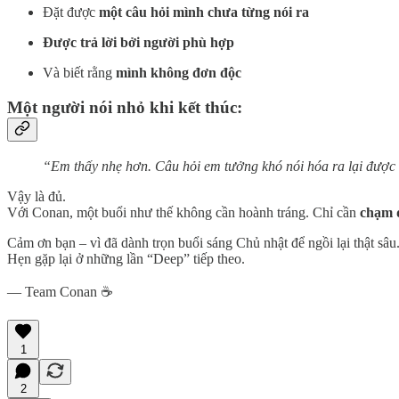
Đặt được
một câu hỏi mình chưa từng nói ra
Được trả lời bởi người phù hợp
Và biết rằng
mình không đơn độc
Một người nói nhỏ khi kết thúc:
“Em thấy nhẹ hơn. Câu hỏi em tưởng khó nói hóa ra lại được 
Vậy là đủ.
Với Conan, một buổi như thế không cần hoành tráng. Chỉ cần
chạm 
Cảm ơn bạn – vì đã dành trọn buổi sáng Chủ nhật để ngồi lại thật sâu
Hẹn gặp lại ở những lần “Deep” tiếp theo.
— Team Conan ☕
1
2