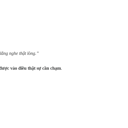
lắng nghe thật lòng.”
được vào điều thật sự cần chạm
.
.