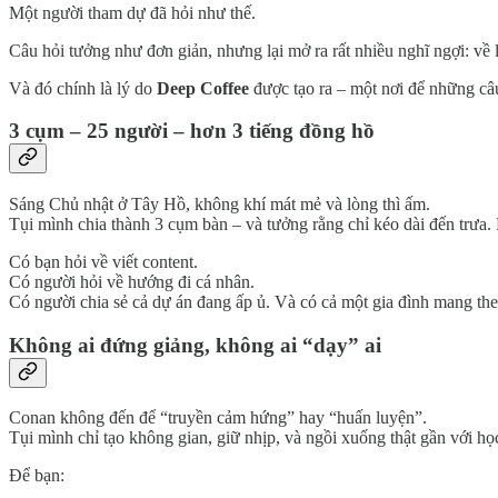
Một người tham dự đã hỏi như thế.
Câu hỏi tưởng như đơn giản, nhưng lại mở ra rất nhiều nghĩ ngợi: về
Và đó chính là lý do
Deep Coffee
được tạo ra – một nơi để những câ
3 cụm – 25 người – hơn 3 tiếng đồng hồ
Sáng Chủ nhật ở Tây Hồ, không khí mát mẻ và lòng thì ấm.
Tụi mình chia thành 3 cụm bàn – và tưởng rằng chỉ kéo dài đến trưa. 
Có bạn hỏi về viết content.
Có người hỏi về hướng đi cá nhân.
Có người chia sẻ cả dự án đang ấp ủ. Và có cả một gia đình mang th
Không ai đứng giảng, không ai “dạy” ai
Conan không đến để “truyền cảm hứng” hay “huấn luyện”.
Tụi mình chỉ tạo không gian, giữ nhịp, và ngồi xuống thật gần với họ
Để bạn: