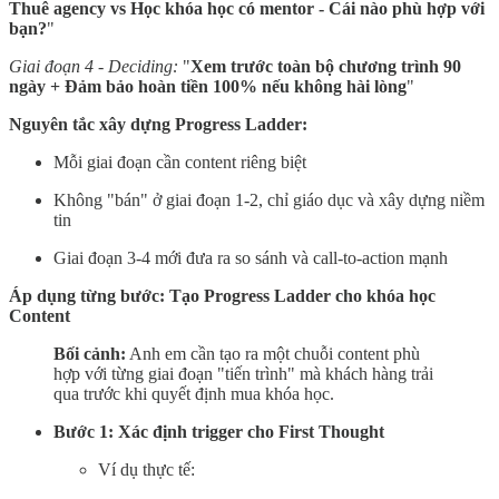
Thuê agency vs Học khóa học có mentor - Cái nào phù hợp với
bạn?
"
Giai đoạn 4 - Deciding:
"
Xem trước toàn bộ chương trình 90
ngày + Đảm bảo hoàn tiền 100% nếu không hài lòng
"
Nguyên tắc xây dựng Progress Ladder:
Mỗi giai đoạn cần content riêng biệt
Không "bán" ở giai đoạn 1-2, chỉ giáo dục và xây dựng niềm
tin
Giai đoạn 3-4 mới đưa ra so sánh và call-to-action mạnh
Áp dụng từng bước: Tạo Progress Ladder cho khóa học
Content
Bối cảnh:
Anh em cần tạo ra một chuỗi content phù
hợp với từng giai đoạn "tiến trình" mà khách hàng trải
qua trước khi quyết định mua khóa học.
Bước 1: Xác định trigger cho First Thought
Ví dụ thực tế: