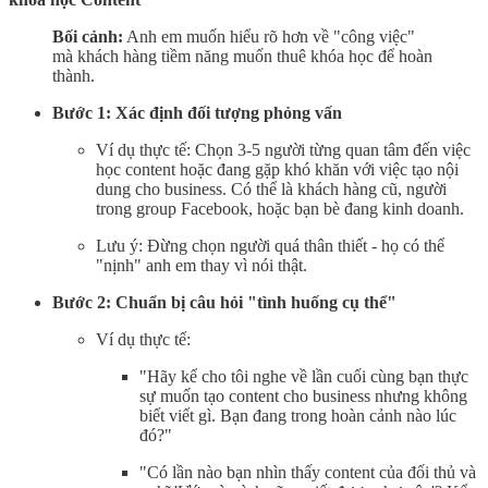
Bối cảnh:
Anh em muốn hiểu rõ hơn về "công việc"
mà khách hàng tiềm năng muốn thuê khóa học để hoàn
thành.
Bước 1: Xác định đối tượng phỏng vấn
Ví dụ thực tế: Chọn 3-5 người từng quan tâm đến việc
học content hoặc đang gặp khó khăn với việc tạo nội
dung cho business. Có thể là khách hàng cũ, người
trong group Facebook, hoặc bạn bè đang kinh doanh.
Lưu ý: Đừng chọn người quá thân thiết - họ có thể
"nịnh" anh em thay vì nói thật.
Bước 2: Chuẩn bị câu hỏi "tình huống cụ thể"
Ví dụ thực tế:
"Hãy kể cho tôi nghe về lần cuối cùng bạn thực
sự muốn tạo content cho business nhưng không
biết viết gì. Bạn đang trong hoàn cảnh nào lúc
đó?"
"Có lần nào bạn nhìn thấy content của đối thủ và