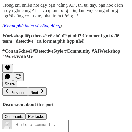
Trong khi nhiều nơi dạy bạn "dùng AI", thì tại đây, bạn học cách
"suy nghĩ cùng AI" - và quan trọng hơn, làm việc cùng những
người cũng có tư duy phát triển tương tự.
(
Khám phá thêm về cộng đồng
)
Workshop tiếp theo sẽ về chủ đề gì nhỉ? Comment gợi ý để
team "detective" ra format phù hợp nhé!
#ConanSchool #DetectiveStyle #Community #AIWorkshop
#WorkWithMe
Share
Previous
Next
Discussion about this post
Comments
Restacks