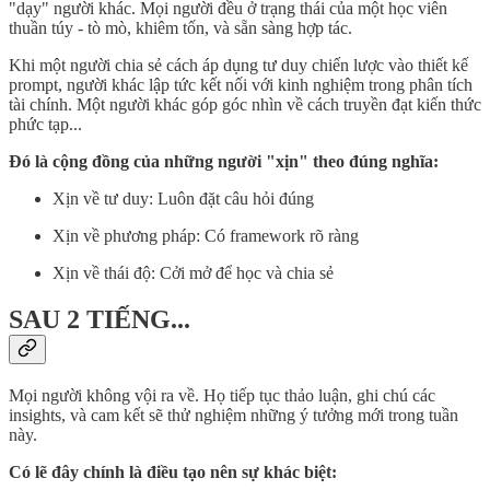
"dạy" người khác. Mọi người đều ở trạng thái của một học viên
thuần túy - tò mò, khiêm tốn, và sẵn sàng hợp tác.
Khi một người chia sẻ cách áp dụng tư duy chiến lược vào thiết kế
prompt, người khác lập tức kết nối với kinh nghiệm trong phân tích
tài chính. Một người khác góp góc nhìn về cách truyền đạt kiến thức
phức tạp...
Đó là cộng đồng của những người "xịn" theo đúng nghĩa:
Xịn về tư duy: Luôn đặt câu hỏi đúng
Xịn về phương pháp: Có framework rõ ràng
Xịn về thái độ: Cởi mở để học và chia sẻ
SAU 2 TIẾNG...
Mọi người không vội ra về. Họ tiếp tục thảo luận, ghi chú các
insights, và cam kết sẽ thử nghiệm những ý tưởng mới trong tuần
này.
Có lẽ đây chính là điều tạo nên sự khác biệt: