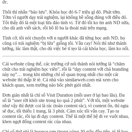
ức.
Thôi thì nhắn “bảo lưu”. Khóa học đó 6-7 triệu gì đó. Phát tởm.
Tởm vì người dạy trải nghiệm, lại không hề sống đúng với điều đó.
Tôi thấy đó là một loại lừa đảo tinh vi. Từ đó tôi ko tin anh ND nữa,
cho dù anh viết sách, rồi bô lô ba la thoải mái trên mạng.
Tình cờ, tôi nói chuyện với n người khác đã từng học anh ND, họ
cũng có trải nghiệm “bị lừa” giống tôi. Vẫn cay! Nói thì như thánh
tướng, lúc làm thật, cho dù việc bé tí tẹo là cái khóa học, làm ko nổi.
Cái website cũng thế, các trường cứ nói thánh nói tướng là “chăm
chút cho trải nghiệm học viên”, rồi là “dạy content với chả branding
này nọ”… trong khi những chỉ số quan trọng nhất cho một cái
website thì thấp lè tè. Cả nhà vào similarweb.com mà xem cho
khách quan, xem trường nào bốc phét giỏi nhất.
Đơn giản nhất là chỉ số Visit Duration (mỗi user ở lại bao lâu). Đa
số là “user rời khỏi site trong ko quá 2 phút”. Với tôi, một website
như vậy thì được coi là rác (toàn content rác), vì content ổn, thì ngta
sẽ đọc, tối thiểu 1 trang, là 3 phút. Cảm xúc tôi vẫn cay. Tạo ra
content rác, rồi lại đi dạy content. Thế là một thế hệ đi ve vuốt nhau,
khen ngợi đống content rác của nhau.
Chỉ số thứ nhì là bounce rate (trong vòng 30 giây đầu tiên, tỷ lệ bao