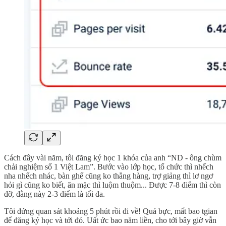
Cách đây vài năm, tôi đăng ký học 1 khóa của anh “ND - ông chùm
chải nghiệm số 1 Việt Lam”. Bước vào lớp học, tổ chức thì nhếch
nha nhếch nhác, bàn ghế cũng ko thẳng hàng, trợ giảng thì lơ ngơ
hỏi gì cũng ko biết, ăn mặc thì luộm thuộm... Được 7-8 điểm thì còn
đỡ, đằng này 2-3 điểm là tối đa.
Tôi đứng quan sát khoảng 5 phút rồi đi về! Quá bực, mất bao tgian
để đăng ký học và tới đó. Uất ức bao năm liền, cho tới bây giờ vẫn