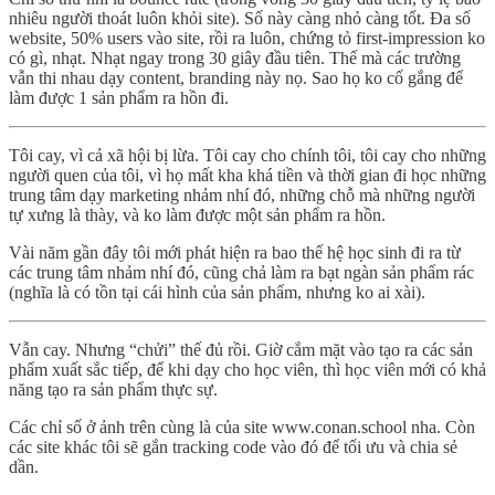
nhiêu người thoát luôn khỏi site). Số này càng nhỏ càng tốt. Đa số
website, 50% users vào site, rồi ra luôn, chứng tỏ first-impression ko
có gì, nhạt. Nhạt ngay trong 30 giây đầu tiên. Thế mà các trường
vẫn thi nhau dạy content, branding này nọ. Sao họ ko cố gắng để
làm được 1 sản phẩm ra hồn đi.
Tôi cay, vì cả xã hội bị lừa. Tôi cay cho chính tôi, tôi cay cho những
người quen của tôi, vì họ mất kha khá tiền và thời gian đi học những
trung tâm dạy marketing nhảm nhí đó, những chỗ mà những người
tự xưng là thày, và ko làm được một sản phẩm ra hồn.
Vài năm gần đây tôi mới phát hiện ra bao thế hệ học sinh đi ra từ
các trung tâm nhảm nhí đó, cũng chả làm ra bạt ngàn sản phẩm rác
(nghĩa là có tồn tại cái hình của sản phẩm, nhưng ko ai xài).
Vẫn cay. Nhưng “chửi” thế đủ rồi. Giờ cắm mặt vào tạo ra các sản
phẩm xuất sắc tiếp, để khi dạy cho học viên, thì học viên mới có khả
năng tạo ra sản phẩm thực sự.
Các chỉ số ở ảnh trên cùng là của site www.conan.school nha. Còn
các site khác tôi sẽ gắn tracking code vào đó để tối ưu và chia sẻ
dần.