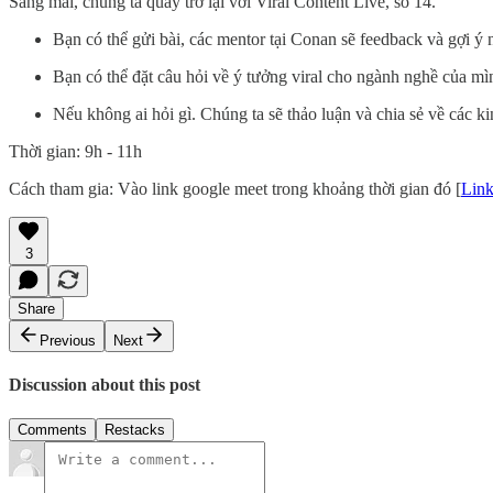
Sáng mai, chúng ta quay trở lại với Viral Content Live, số 14.
Bạn có thể gửi bài, các mentor tại Conan sẽ feedback và gợi ý
Bạn có thể đặt câu hỏi về ý tưởng viral cho ngành nghề của mì
Nếu không ai hỏi gì. Chúng ta sẽ thảo luận và chia sẻ về các k
Thời gian: 9h - 11h
Cách tham gia: Vào link google meet trong khoảng thời gian đó [
Link
3
Share
Previous
Next
Discussion about this post
Comments
Restacks