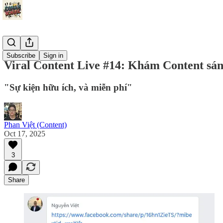
Events
Subscribe
Sign in
Viral Content Live #14: Khám Content sán
"Sự kiện hữu ích, và miễn phí"
Phan Việt (Content)
Oct 17, 2025
3
Share