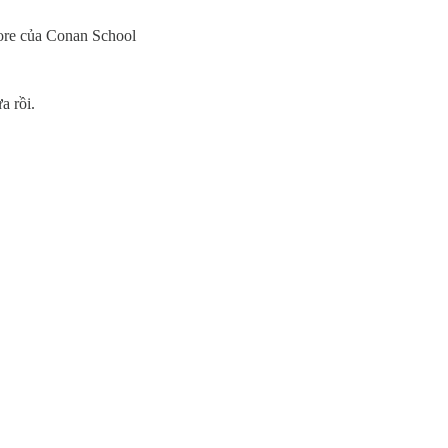
core của Conan School
a rồi.