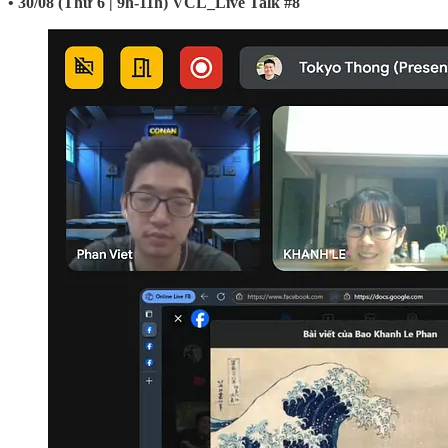
• 30/08 (Thứ 6 | 9h-11h)
VCL_Live Talk #8