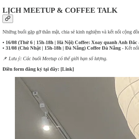
LỊCH MEETUP & COFFEE TALK
Những buổi gặp gỡ thân mật, chia sẻ kinh nghiệm và kết nối cộng đồ
• 16/08 (Thứ 6 | 15h-18h | Hà Nội)
Coffee: Xoay quanh Anh Đắc 
• 31/08 (Chủ Nhật | 15h-18h | Đà Nẵng)
Coffee Đà Nẵng
- Kết nố
📌
Lưu ý: Các buổi Meetup có thể giới hạn số lượng.
Điền form đăng ký tại đây: [Link]