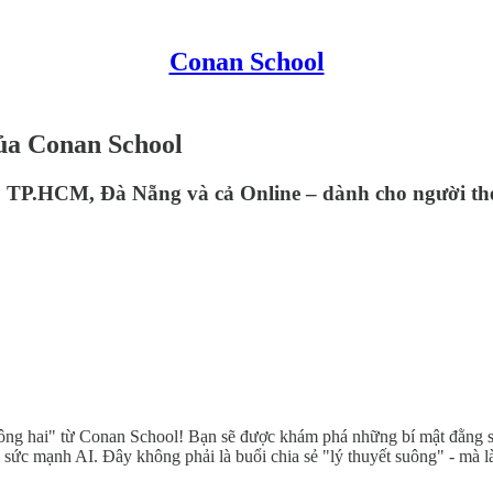
Conan School
ủa Conan School
ội, TP.HCM, Đà Nẵng và cả Online – dành cho người th
ông hai" từ Conan School! Bạn sẽ được khám phá những bí mật đằng sa
ới sức mạnh AI. Đây không phải là buổi chia sẻ "lý thuyết suông" - mà 