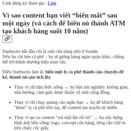
Link đăng ký tham gia :
Link
Vì sao content bạn viết “biến mất” sau
một ngày (và cách để biến nó thành ATM
tạo khách hàng suốt 10 năm)
Starbucks bắt đầu chỉ là một cửa hàng nhỏ ở Seattle.
Nếu họ chỉ bán cà phê – họ sẽ giống hàng ngàn quán khác, chẳng
thể trở thành thương hiệu toàn cầu.
Điều Starbucks làm là:
biến một ly cà phê thành câu chuyện để
kể, thành tài sản tích lũy
.
Thay vì chỉ bán thức uống → họ bán trải nghiệm: không gian,
mùi hương, cảm giác được thuộc về một cộng đồng.
Thay vì chỉ chạy quảng cáo ngắn hạn → họ để khách hàng
“khoe” ly cà phê trên tay, để content lan truyền tự nhiên.
Thay vì tạo ra content “xài một lần rồi bỏ” → họ xây dựng
hình ảnh bền vững: logo, concept cửa hàng, từng câu chữ in
trên chiếc cốc giấy.