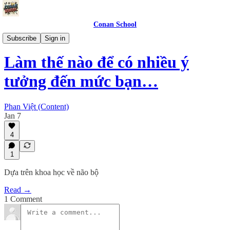
Conan School
Content
Subscribe
Sign in
Làm thế nào để có nhiều ý
tưởng đến mức bạn…
Phan Việt (Content)
Jan 7
4
1
Dựa trên khoa học về não bộ
Read →
1 Comment